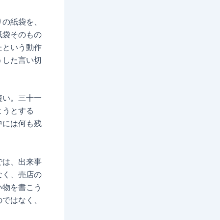
りの紙袋を、
紙袋そのもの
たという動作
うした言い切
短い。三十一
ようとする
中には何も残
では、出来事
なく、売店の
い物を書こう
のではなく、