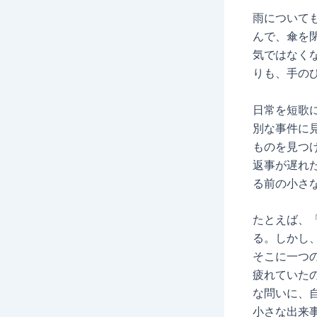
雨について
んで、傘を
気ではなく
りも、手の
日常を短歌
別な事件に
ものを見つ
返事が遅れ
る前の小さ
たとえば、
る。しかし
そこに一つ
疲れていた
な問いに、
小さな出来