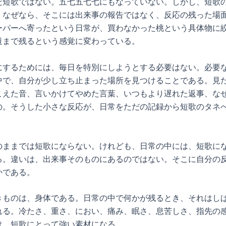
だ短歌ではない。五七五七七にもなっていない。しかし、短歌
。なぜなら、そこには出来事の報告ではなく、反応の残った場
ーパーへ寄ったという日常が、買わなかった桃という具体物に
道まで残るという感覚に変わっている。
にするためには、毎日を特別にしようとする必要はない。必要
中で、自分が少し立ち止まった場所を見つけることである。見
こえた音、言いかけてやめた言葉、いつもより遅れた返事、な
の。そうした小さな反応が、日常をただの記録から短歌のタネ
のままでは短歌にならない。けれども、日常の中には、短歌に
る。違いは、出来事そのものにあるのではない。そこに自分の
かである。
きものは、身体である。日常の中で何かが残るとき、それはし
れる。冷たさ、重さ、におい、痛み、眠さ、息苦しさ、指先の
は、短歌にとって強い素材になる。