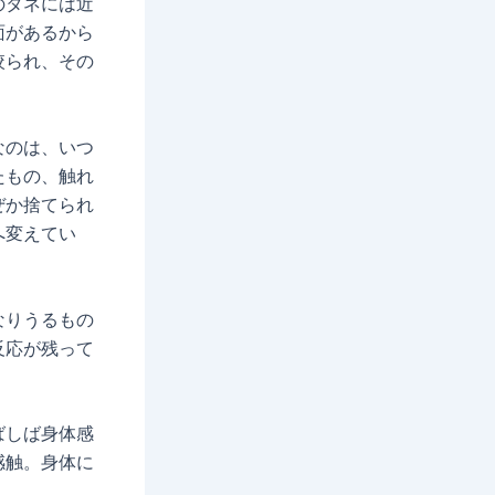
のタネには近
面があるから
絞られ、その
なのは、いつ
たもの、触れ
ぜか捨てられ
へ変えてい
なりうるもの
反応が残って
ばしば身体感
感触。身体に