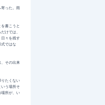
へ寄った。雨
とを書こうと
るだけでは、
、日々を残す
形式ではな
は、その出来
帰りたくない
という場所そ
の場所が、い