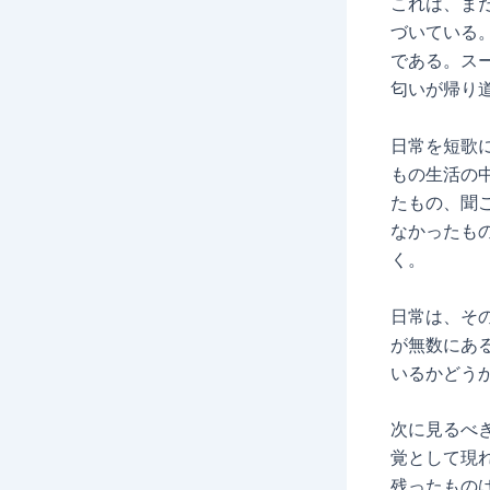
これは、ま
づいている
である。ス
匂いが帰り
日常を短歌
もの生活の
たもの、聞
なかったも
く。
日常は、そ
が無数にあ
いるかどう
次に見るべ
覚として現
残ったもの