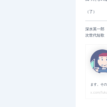
（了）
深水英一郎
次世代短歌
ます。その
x.com/fuk