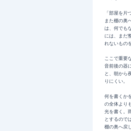
「部屋を片
また棚の奥
は、何でも
には、まだ
れないもの
ここで重要
音前後の器
と、朝から
りにくい。
何を書くか
の全体より
光を書く。
とするので
棚の奥へ戻