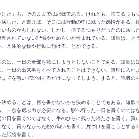
づけた」も、そのままでは記録である。けれども、捨てるつも
へ戻した、と書けば、そこには行動の中に残った感情がある。
ないものかもしれない。しかし、捨てるつもりだったのに戻し
整理されていない記憶やためらいが含まれている。短歌は、そ
を、具体的な物や行動に預けることができる。
なのは、一日の全部を歌にしようとしないことである。短歌は
に、一日の出来事をすべて入れることはできない。無理に入れ
夜までを急いで説明するだけになってしまう。すると、読者の
を決めることは、何を書かないかを決めることでもある。短歌
も、一点を選ぶ力が必要になる。駅へ行った一日を書くのでは
雨の日を書くのではなく、手のひらに残った冷たさを書く。買
はなく、買わなかった桃の匂いを書く。片づけを書こうとする
した紙袋を書く。