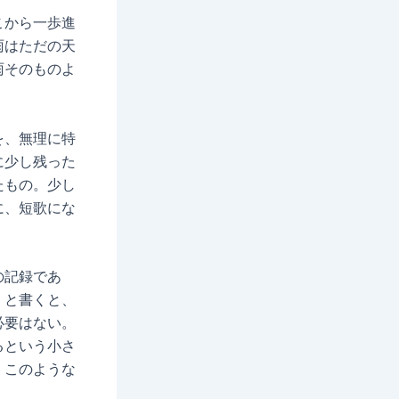
こから一歩進
雨はただの天
雨そのものよ
を、無理に特
に少し残った
たもの。少し
に、短歌にな
の記録であ
、と書くと、
必要はない。
るという小さ
、このような