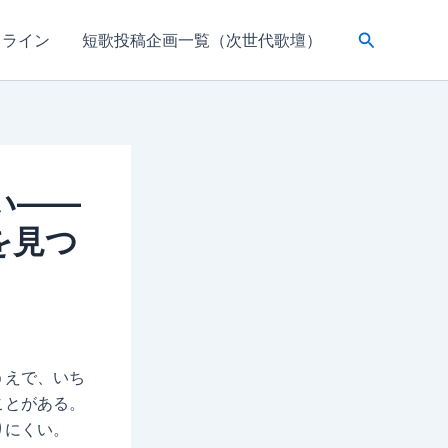
検
ドライン
短歌投稿企画一覧（次世代歌壇）
索
い——
を見つ
うえで、いち
ことがある。
りにくい。