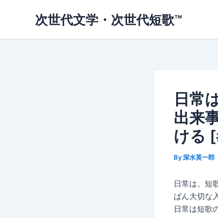
内
次世代文学・次世代短歌™
容
を
ス
キ
ッ
プ
日常
出来
ける [
By
深水英一郎
日常は、短
ばん大切な
日常は短歌