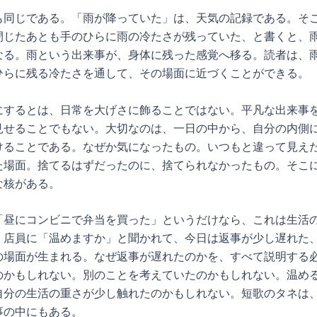
も同じである。「雨が降っていた」は、天気の記録である。そ
閉じたあとも手のひらに雨の冷たさが残っていた、と書くと、
なる。雨という出来事が、身体に残った感覚へ移る。読者は、
ひらに残る冷たさを通して、その場面に近づくことができる。
にするとは、日常を大げさに飾ることではない。平凡な出来事
見せることでもない。大切なのは、一日の中から、自分の内側
けることである。なぜか気になったもの。いつもと違って見え
た場面。捨てるはずだったのに、捨てられなかったもの。そこ
な核がある。
「昼にコンビニで弁当を買った」というだけなら、これは生活
、店員に「温めますか」と聞かれて、今日は返事が少し遅れた
の場面が生まれる。なぜ返事が遅れたのかを、すべて説明する
のかもしれない。別のことを考えていたのかもしれない。温め
自分の生活の重さが少し触れたのかもしれない。短歌のタネは
事の中にもある。