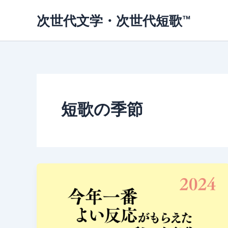
内
次世代文学・次世代短歌™
容
を
ス
キ
ッ
プ
短歌の季節