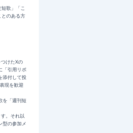
だ短歌」「こ
ことのある方
つけたXの
に「引用リポ
を添付して投
な表現を歓迎
歌を「週刊短
ます。それ以
ン型の参加メ