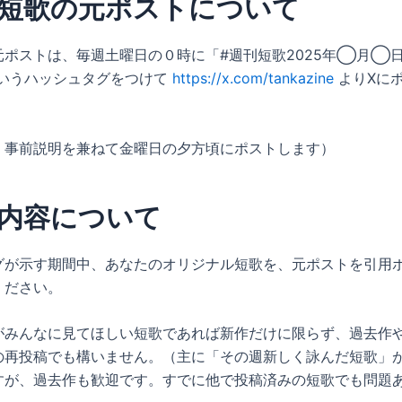
刊短歌の元ポストについて
元ポストは、毎週土曜日の０時に「#週刊短歌2025年◯月◯
いうハッシュタグをつけて
https://x.com/tankazine
よりXに
、事前説明を兼ねて金曜日の夕方頃にポストします）
内容について
グが示す期間中、あなたのオリジナル短歌を、元ポストを引用
ください。
がみんなに見てほしい短歌であれば新作だけに限らず、過去作
の再投稿でも構いません。（主に「その週新しく詠んだ短歌」
すが、過去作も歓迎です。すでに他で投稿済みの短歌でも問題