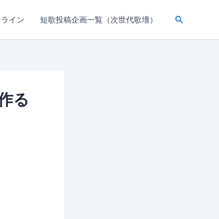
検
ドライン
短歌投稿企画一覧（次世代歌壇）
索
で作る