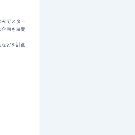
のみでスター
の企画も展開
画などを計画
。