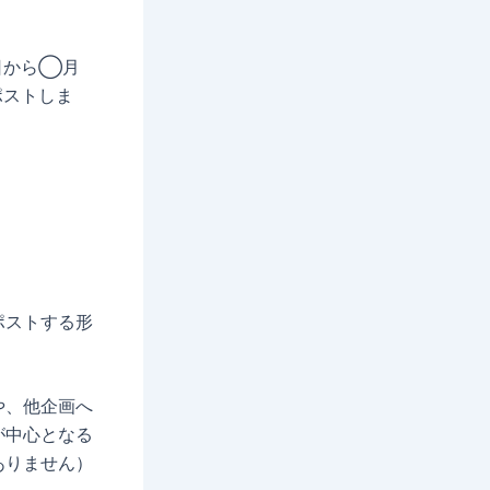
日から◯月
ポストしま
ポストする形
や、他企画へ
が中心となる
ありません）