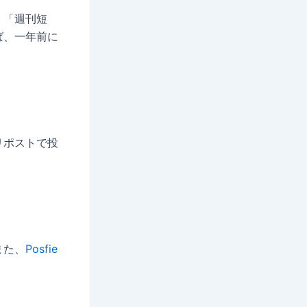
、「週刊短
ば、一年前に
リポストで投
また、
Posfie