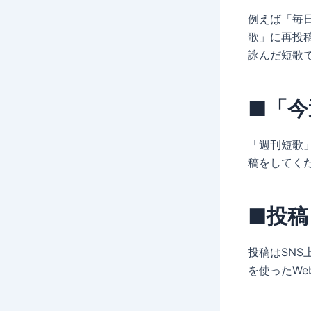
例えば「毎
歌」に再投
詠んだ短歌
■「今
「週刊短歌
稿をしてく
■投
投稿はSN
を使ったW