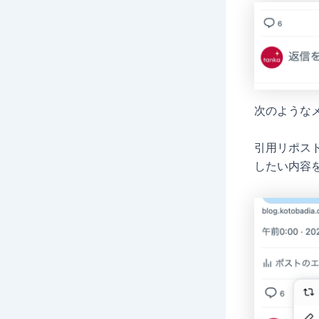
次のような
引用リポス
したい内容