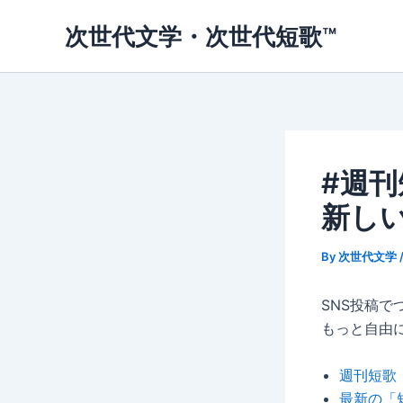
内
次世代文学・次世代短歌™
容
を
ス
キ
ッ
プ
#週刊
新し
By
次世代文学
SNS投稿
もっと自由
週刊短歌
最新の「