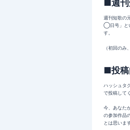
■週
週刊短歌の
◯日号」と
す。
（初回のみ
■投稿
ハッシュタ
で投稿して
今、あなた
の参加作品
とは思いま