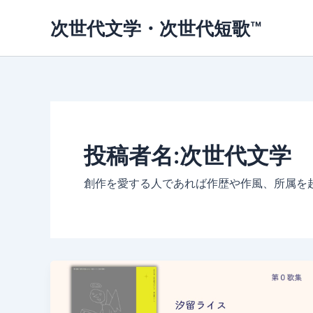
内
次世代文学・次世代短歌™
容
を
ス
キ
ッ
プ
投稿者名:次世代文学
創作を愛する人であれば作歴や作風、所属を