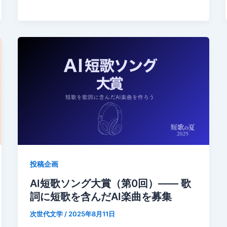
投稿企画
AI短歌ソング大賞（第0回）—— 歌
詞に短歌を含んだAI楽曲を募集
次世代文学
/
2025年8月11日