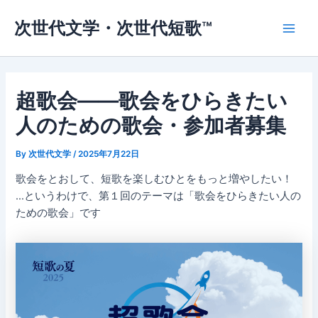
内
次世代文学・次世代短歌™
容
Main
を
ス
Men
キ
ッ
超歌会——歌会をひらきたい
プ
人のための歌会・参加者募集
By
次世代文学
/
2025年7月22日
歌会をとおして、短歌を楽しむひとをもっと増やしたい！
…というわけで、第１回のテーマは「歌会をひらきたい人の
ための歌会」です