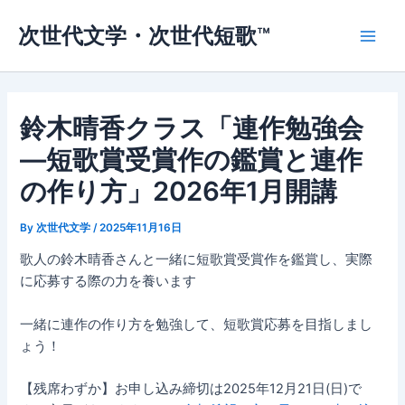
内
次世代文学・次世代短歌™
容
Main
を
ス
Men
キ
ッ
鈴木晴香クラス「連作勉強会
プ
—短歌賞受賞作の鑑賞と連作
の作り方」2026年1月開講
By
次世代文学
/
2025年11月16日
歌人の鈴木晴香さんと一緒に短歌賞受賞作を鑑賞し、実際
に応募する際の力を養います
一緒に連作の作り方を勉強して、短歌賞応募を目指しまし
ょう！
【残席わずか】お申し込み締切は2025年12月21日(日)で