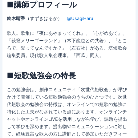
■講師プロフィール
鈴木晴香
（すずきはるか）
@UsagiHaru
歌人。歌集に『夜にあやまってくれ』、『心がめあて』、
『荻窪メリーゴーランド』（木下龍也との共著）、『とこ
ろで、愛ってなんですか？』（
左右社）がある。塔短歌会
編集委員。現代歌人集会理事。「西瓜」同人。
■短歌勉強会の特長
この勉強会は、創作コミュニティ「次世代短歌会」が呼び
かけて開催している短歌勉強会のうちのひとつです。次世
代短歌会の勉強会の特徴は、オンラインでの短歌の勉強に
特化した工夫がなされている点にあります。オンラインチ
ャットやオンラインLIVEを活用しながら学び、課題を提出
して学びを深めます。提出物やコミュニケーションに対し
て、経験豊富な歌人の方に講師として参加いただきフィー