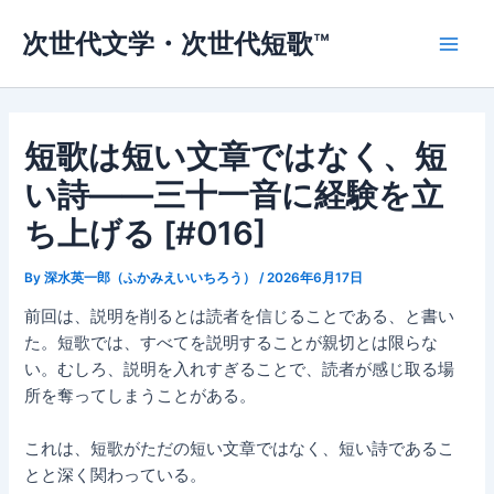
内
次世代文学・次世代短歌™
容
Main
を
ス
Men
キ
ッ
短歌は短い文章ではなく、短
プ
い詩——三十一音に経験を立
ち上げる [#016]
By
深水英一郎（ふかみえいいちろう）
/
2026年6月17日
前回は、説明を削るとは読者を信じることである、と書い
た。短歌では、すべてを説明することが親切とは限らな
い。むしろ、説明を入れすぎることで、読者が感じ取る場
所を奪ってしまうことがある。
これは、短歌がただの短い文章ではなく、短い詩であるこ
とと深く関わっている。