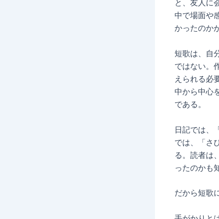
と、友人に
中で場面や
かったのか
短歌は、自
ではない。
えられる必
中から中心
である。
日記では、
では、「さ
る。読者は
ったのかも
だから短歌
手がかりと