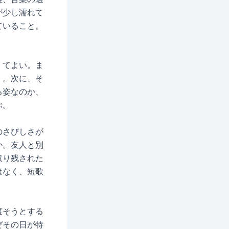
が少し濡れて
ていること。
くてよい。ま
」。次に、そ
ろ姿なのか、
ぶ。
のさびしさが
か。友人と別
取り残された
はなく、短歌
渡そうとする
ぜその日が特