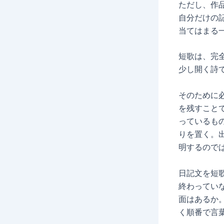
ただし、作
自分だけの
当てはまる
短歌は、完
少し開く詩
そのために
を残すこと
っているも
りを置く。
明するので
日記文を短
終わってい
面はあるか
く順番で言