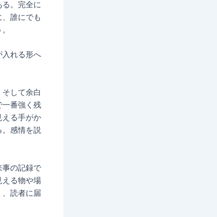
ある。完全に
に、誰にでも
う。
が入れる形へ
、そして余白
で一番強く残
見える手がか
る。感情を説
来事の記録で
見える物や場
く、読者に届
。