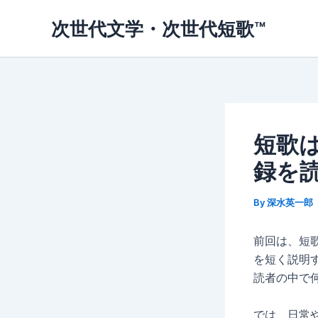
内
次世代文学・次世代短歌™
容
を
ス
キ
ッ
プ
短歌
録を読
By
深水英一郎
前回は、短
を短く説明
読者の中で
では、日常