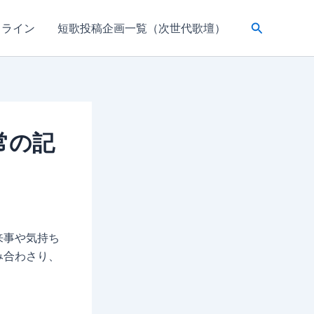
検
ドライン
短歌投稿企画一覧（次世代歌壇）
索
常の記
来事や気持ち
み合わさり、