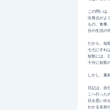
この問いは
出発点がよ
もの、食事
分の生活の
だから、短
七七にすれ
短歌には、
十分に短歌
しかし、素
日記は、自
こへ行った
日を思い出
わかる名前