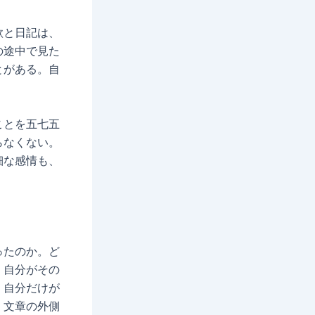
歌と日記は、
の途中で見た
とがある。自
ことを五七五
らなくない。
細な感情も、
ったのか。ど
、自分がその
。自分だけが
、文章の外側