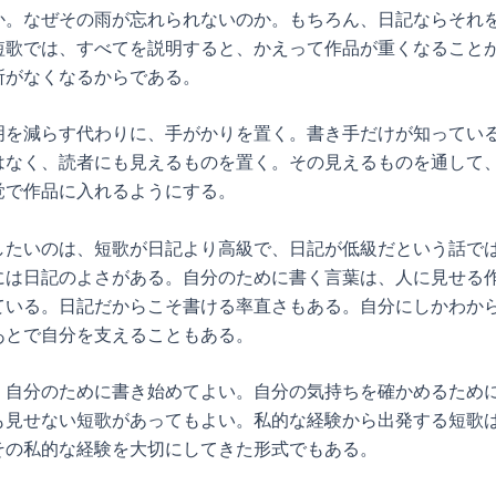
か。なぜその雨が忘れられないのか。もちろん、日記ならそれ
短歌では、すべてを説明すると、かえって作品が重くなること
所がなくなるからである。
明を減らす代わりに、手がかりを置く。書き手だけが知ってい
はなく、読者にも見えるものを置く。その見えるものを通して
覚で作品に入れるようにする。
したいのは、短歌が日記より高級で、日記が低級だという話で
には日記のよさがある。自分のために書く言葉は、人に見せる
ている。日記だからこそ書ける率直さもある。自分にしかわか
あとで自分を支えることもある。
、自分のために書き始めてよい。自分の気持ちを確かめるため
も見せない短歌があってもよい。私的な経験から出発する短歌
その私的な経験を大切にしてきた形式でもある。