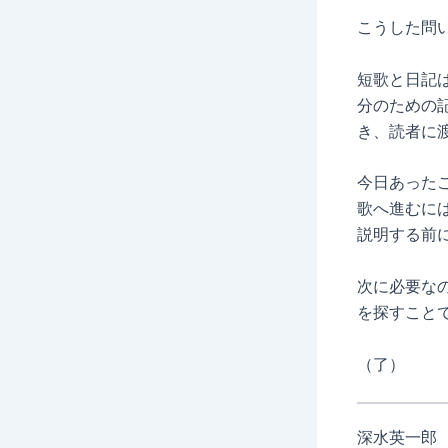
こうした問
短歌と日記
分のための
き、読者に
今日あった
歌へ進むに
説明する前
次に必要な
を探すこと
（了）
深水英一郎