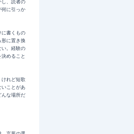
かし、読者の
が何に引っか
けに書くもの
る形に置き換
ない。経験の
を決めること
。けれど短歌
ないことがあ
どんな場所だ
離、言葉の選