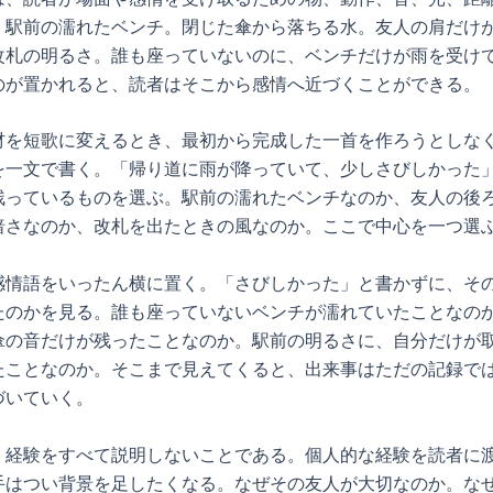
。駅前の濡れたベンチ。閉じた傘から落ちる水。友人の肩だけ
改札の明るさ。誰も座っていないのに、ベンチだけが雨を受け
のが置かれると、読者はそこから感情へ近づくことができる。
材を短歌に変えるとき、最初から完成した一首を作ろうとしな
を一文で書く。「帰り道に雨が降っていて、少しさびしかった
残っているものを選ぶ。駅前の濡れたベンチなのか、友人の後
暗さなのか、改札を出たときの風なのか。ここで中心を一つ選
感情語をいったん横に置く。「さびしかった」と書かずに、そ
たのかを見る。誰も座っていないベンチが濡れていたことなの
傘の音だけが残ったことなのか。駅前の明るさに、自分だけが
たことなのか。そこまで見えてくると、出来事はただの記録で
づいていく。
、経験をすべて説明しないことである。個人的な経験を読者に
手はつい背景を足したくなる。なぜその友人が大切なのか。な