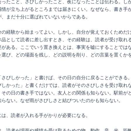
会ったこと、さびしかったこと、夜になったことは伝わる。し
感情が立ち上がるところまでは届きにくい。なぜなら、書き手
が、まだ十分に選ばれていないからである。
分の経験から始まってよい。しかし、自分が覚えておくためだ
作品として読者に差し出すとき、その経験は、読者が受け取れ
要がある。ここでいう置き換えとは、事実を嘘にすることでは
を選び、どの場面を残し、どの説明を削り、どの言葉を置くか
「さびしかった」と書けば、その日の自分に戻ることができる
びしかった」と書くだけでは、読者がそのさびしさを受け取れ
、その日の書き手ではない。友人との関係も知らない。駅前が
知らない。なぜ雨がさびしさと結びついたのかも知らない。
には、読者が入れる手がかりが必要になる。
は、読者が場面や感情を受け取るための物、動作、音、光、距