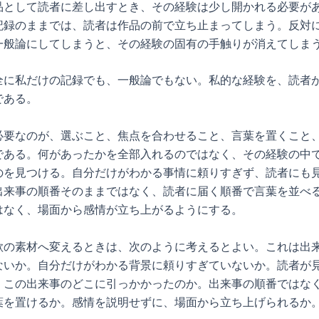
品として読者に差し出すとき、その経験は少し開かれる必要が
記録のままでは、読者は作品の前で立ち止まってしまう。反対
一般論にしてしまうと、その経験の固有の手触りが消えてしま
全に私だけの記録でも、一般論でもない。私的な経験を、読者
である。
必要なのが、選ぶこと、焦点を合わせること、言葉を置くこと
である。何があったかを全部入れるのではなく、その経験の中
のを見つける。自分だけがわかる事情に頼りすぎず、読者にも
出来事の順番そのままではなく、読者に届く順番で言葉を並べ
はなく、場面から感情が立ち上がるようにする。
歌の素材へ変えるときは、次のように考えるとよい。これは出
ないか。自分だけがわかる背景に頼りすぎていないか。読者が
。この出来事のどこに引っかかったのか。出来事の順番ではな
葉を置けるか。感情を説明せずに、場面から立ち上げられるか