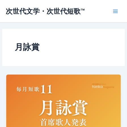
内
次世代文学・次世代短歌™
容
Main
を
ス
Men
キ
ッ
プ
月詠賞