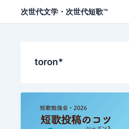
内
次世代文学・次世代短歌™
容
を
ス
キ
ッ
プ
toron*