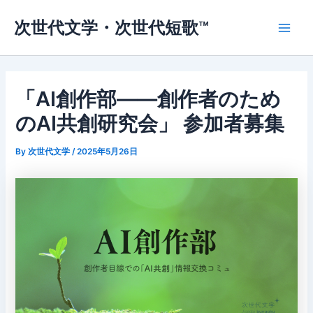
内
次世代文学・次世代短歌™
容
Main
を
ス
Men
キ
ッ
「AI創作部——創作者のため
プ
のAI共創研究会」 参加者募集
By
次世代文学
/
2025年5月26日