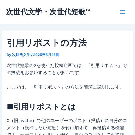
内
次世代文学・次世代短歌™
容
Main
を
ス
Men
キ
ッ
引用リポストの方法
プ
By
次世代文学
/
2025年5月25日
次世代短歌のXを使った投稿企画では、「引用リポスト」で
の投稿をお願いすることが多いです。
ここでは、「引用リポスト」の方法を簡潔に説明します。
■引用リポストとは
X（旧Twitter）で他のユーザーのポスト（投稿）に自分のコ
メント（投稿したい短歌）を付け加えて、再投稿する機能
です。元ポストを引用しながら、自分の発言として再投稿