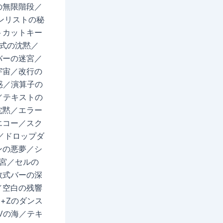
の無限階段／
ンリストの秘
トカットキー
数式の沈黙／
バーの迷宮／
宇宙／改行の
惑／演算子の
／テキストの
沈黙／エラー
エコー／スク
／ドロップダ
ンの悪夢／シ
迷宮／セルの
数式バーの深
／空白の残響
+Zのダンス
Vの海／テキ