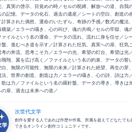
光、真実の啓示、目覚めの時／セルの呪縛、解放への道、自我
名の記憶、データの化石、過去の遺産／シートの空白、創造の
／計算された偶然、運命のいたずら、奇跡の予感／数式の魔法
再構築／エラーの囁き、心の叫び、魂の共鳴／セルの牢獄、魂
ファイルという名の運命、データの流れ、流れに身を任せ／シ
針盤、進むべき道を示す／計算された狂気、真実への扉、狂気
思考の奔流、思考こそ力／エラーの光、希望の灯台、希望は光
の飛翔、翼を広げ高く／ファイルという名の約束、データの誓
空白、無限の可能性、無限の未来／計算された絶望、再生の芽
魔法、世界の創造、創造は力／エラーの囁き、心の詩、詩は力
、歌は力／ファイルという名の羅針盤、データの導き、導きは
への扉、過去は未来への道／
次世代文学
創作を愛する人であれば作歴や作風、所属を超えてどなたでも
できるオンライン創作コミュニティです。