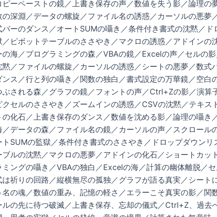
コピーペーストの鏡／上書き保存の声／数値を失う影／論理の
数の深淵／データの螺旋／ファイル名の誘惑／カーソルの悪夢
式バーのダンス／オートSUMの囁き／条件付き書式の沈黙／ド
獄／ピボットテーブルのささやき／マクロの誘惑／アドインの
の海／プログラミングの森／VBAの鏡／Excelの声／セルの
沈黙／ファイルの螺旋／カーソルの誘惑／シートの悪夢／数式
ダンス／行と列の囁き／関数の独白／書式設定の万華鏡／空白
ぶされる森／グラフの鏡／フォントの声／Ctrl+Zの影／演算
ピクセルのささやき／ズームインの誘惑／CSVの沈黙／テキス
トの化石／上書き保存のダンス／数値を沈める影／論理の囁き
海／データの森／ファイル名の鏡／カーソルの声／スクロール
ートSUMの監獄／条件付き書式のささやき／ドロップダウンリ
ーブルの沈黙／マクロの悪夢／アドインの化石／ショートカッ
ミングの囁き／VBAの独白／Excelの海／計算の幽体離脱／
式は祈りの回路／縦横無尽の孤独／グラフが語る真実／シート
う名の魂／数値の重み、記憶の軽さ／エラーこそ真実の影／関
ルの先に待つ破滅／上書き保存、忘却の儀式／Ctrl+Z、過去