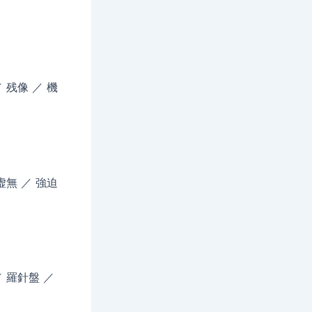
／ 残像 ／ 機
 虚無 ／ 強迫
／ 羅針盤 ／