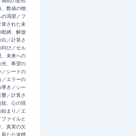
、偶然の必然
詩、数値の物
への渇望／フ
計算された未
の呪縛、解放
余白／計算さ
の叫び／セル
憶、未来への
の光、希望の
い／シートの
造／エラーの
の導き／シー
反響／計算さ
波紋、心の揺
の始まり／エ
／ファイルと
片、真実の欠
、新たな道標