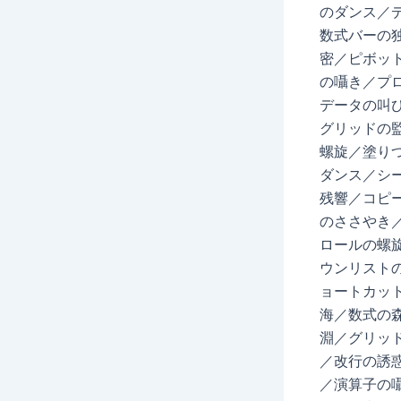
のダンス／
数式バーの
密／ピボッ
の囁き／プロ
データの叫
グリッドの
螺旋／塗りつ
ダンス／シ
残響／コピ
のささやき
ロールの螺
ウンリスト
ョートカット
海／数式の
淵／グリッ
／改行の誘惑
／演算子の