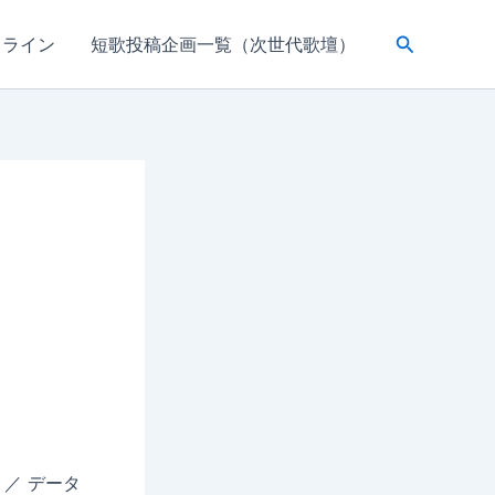
検
ドライン
短歌投稿企画一覧（次世代歌壇）
索
析 ／ データ