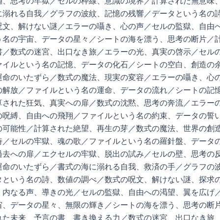
淵、思考の牢獄／セルの枠線、意識の境界／計算された無意味
に溺れる自我／グラフの波紋、記憶の残響／データという名の
呪文、解けない謎／エラーの囁き、心の声／セルの監獄、自由
う名の宇宙、データの星々／シートの海を漂う、思考の断片／
書／数式の迷宮、出口なき旅／エラーの光、真実の啓示／セル
ァイルという名の記憶、データの化石／シートの空白、創造の
運命のいたずら／数式の魔法、現実の変容／エラーの囁き、心
の解放／ファイルという名の運命、データの流れ／シートの記
算された狂気、真実への扉／数式の沈黙、思考の奔流／エラー
の呪縛、自由への飛翔／ファイルという名の約束、データの誓
の可能性／計算された絶望、再生の芽／数式の魔法、世界の創
詩／セルの牢獄、魂の歌／ファイルという名の羅針盤、データ
過去への扉／エクセルの牢獄、脱出の試み／セルの壁、思考の
運命のいたずら／書式の海に溺れる自我、救済の手／グラフの
タという名の詩、数値の調べ／数式の呪文、解けない謎、探求
、内なる声、導きの光／セルの監獄、自由への渇望、翼を広げ
宙、データの星々、無限の輝き／シートの海を漂う、思考の断
れた未来、予言の書、書き換える力／数式の迷宮、出口なき旅