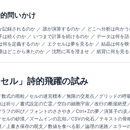
詩的問いかけ
が記録されるのか ／ 誰が演算するのか ／ どこへ分析は向かう
子は続くのか ／ いつまで計算を続けるのか ／ データは何を語
は何を定義するのか ／ エクセルは夢を見るか ／ 結晶は何を映
塵はどこから来たのか ／ 沈黙に耳を澄ませ ／ 紙背に何を見る
クセル」詩的飛躍の試み
／数式の雨粒／セルの迷宮標本／無限の交差点／グリッドの呼
数は祈り／書式設定の亡霊／空白の細胞宇宙／改行の断崖絶壁
ラフの叫び／フォントのささやき／Ctrl+Zの夢／演算子の涙
クセルの砂漠／ズームインの忘却／CSVの化石／テキストの骨
廻／上書き保存の呪文／数値を食べる影／論理の迷路／エラー