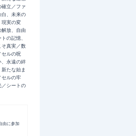
の確立／ファ
余白、未来の
、現実の変
の解放、自由
ートの記憶、
こそ真実／数
／セルの呪
い、永遠の絆
、新たな始ま
／セルの牢
光／シートの
自由に参加