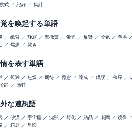
 数式 ／ 記録 ／ 集計
感覚を喚起する単語
点 ／ 紙背 ／ 静寂 ／ 無機質 ／ 蛍光 ／ 反響 ／ 冷気 ／ 塵埃 
油 ／ 焦燥 ／ 乾き
感情を表す単語
然 ／ 孤独 ／ 焦燥 ／ 期待 ／ 倦怠 ／ 達成 ／ 錯誤 ／ 秩序 ／
 冷静 ／ 熱狂
意外な連想語
宮 ／ 砂漠 ／ 宇宙塵 ／ 沈黙 ／ 孵化 ／ 結晶 ／ 楽園 ／ 鏡像 
路 ／ 箱庭 ／ 星図