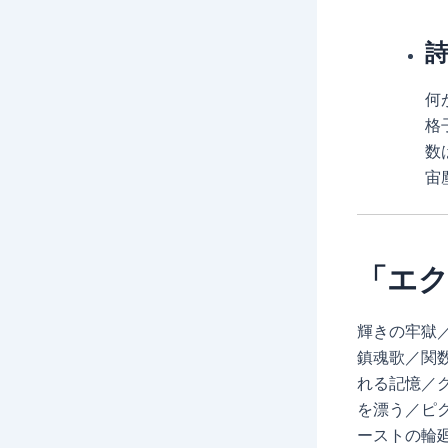
何
格
数
宙
「エ
輝きの牢獄
鎮魂歌／関
れる記憶／グ
を漂う／ピ
ーストの輪