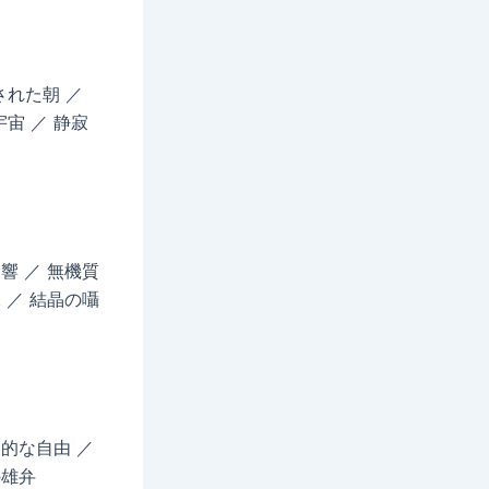
された朝 ／
宙 ／ 静寂
響 ／ 無機質
 ／ 結晶の囁
迫的な自由 ／
の雄弁