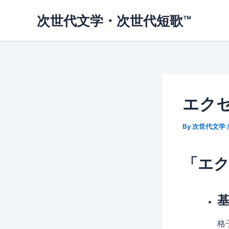
内
次世代文学・次世代短歌™
容
を
ス
キ
ッ
プ
エクセ
By
次世代文学
「エ
格