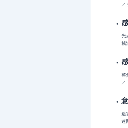
／
光
械
整
／
迷
迷