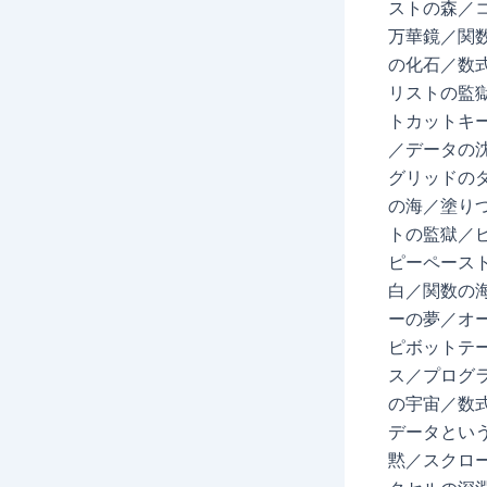
ストの森／
万華鏡／関
の化石／数
リストの監
トカットキー
／データの
グリッドの
の海／塗りつ
トの監獄／
ピーペース
白／関数の
ーの夢／オ
ピボットテ
ス／プログラ
の宇宙／数
データとい
黙／スクロー