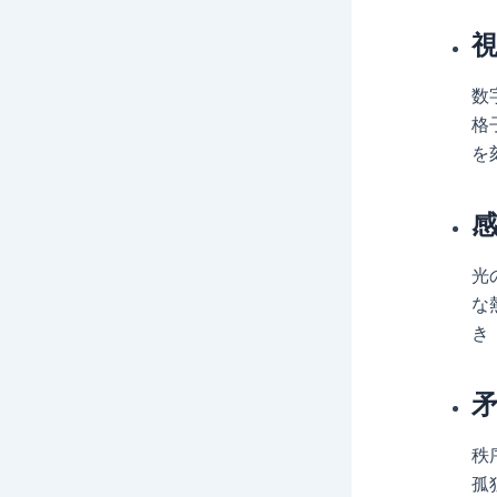
数
格
を
光
な
き
秩
孤