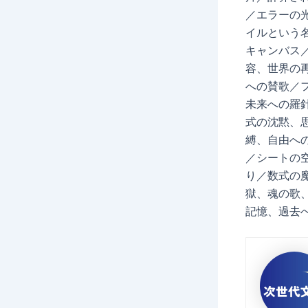
／エラーの
イルという
キャンバス
容、世界の
への賛歌／
未来への羅
式の沈黙、
縛、自由へ
／シートの
り／数式の
獄、魂の歌
記憶、過去