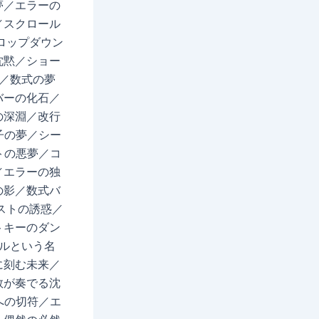
夢／エラーの
／スクロール
ロップダウン
沈黙／ショー
影／数式の夢
バーの化石／
の深淵／改行
子の夢／シー
トの悪夢／コ
／エラーの独
の影／数式バ
ストの誘惑／
トキーのダン
セルという名
に刻む未来／
数が奏でる沈
への切符／エ