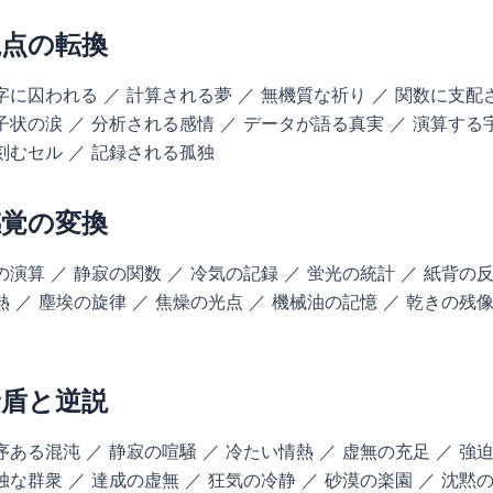
視点の転換
字に囚われる ／ 計算される夢 ／ 無機質な祈り ／ 関数に支配
子状の涙 ／ 分析される感情 ／ データが語る真実 ／ 演算する宇
刻むセル ／ 記録される孤独
感覚の変換
の演算 ／ 静寂の関数 ／ 冷気の記録 ／ 蛍光の統計 ／ 紙背の反
熱 ／ 塵埃の旋律 ／ 焦燥の光点 ／ 機械油の記憶 ／ 乾きの残像
矛盾と逆説
序ある混沌 ／ 静寂の喧騒 ／ 冷たい情熱 ／ 虚無の充足 ／ 強
独な群衆 ／ 達成の虚無 ／ 狂気の冷静 ／ 砂漠の楽園 ／ 沈黙