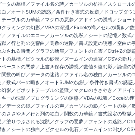
データの墓標／ファイル名の詩／カーソルの彷徨／スクロール
独白／オートSUMの誘惑／条件付き書式の反逆／ドロップダウ
トテーブルの万華鏡／マクロの悪夢／アドインの誘惑／ショー
グラミングの幻影／VBAの深淵／Excelの禅／セルの囁き／
び／ファイルのエコー／カーソルの沈黙／シートの記憶／数式
監獄／行と列の交響曲／関数の迷路／書式設定の誘惑／空白の
ぶされる時間／グラフの断崖／フォントの亡霊／Ctrl+Zの誘
ートの墓標／ピクセルの砂漠／ズームインの迷宮／CSVの断片
ーペーストの悪夢／上書き保存の誘惑／数値を盗む影／論理の
／関数の叫び／データの迷路／ファイル名の独白／カーソルの
旋／数式バーの囁き／オートSUMの沈黙／条件付き書式の誘惑
の幻影／ピボットテーブルの監獄／マクロのささやき／アドイ
キーの沈黙／プログラミングの誘惑／VBAの残響／Excelの
森／データの鏡／ファイルの声／カーソルの影／シートの夢／
ドのささやき／行と列の独白／関数の万華鏡／書式設定の監獄
／塗りつぶされる沈黙／グラフの悪夢／フォントの迷路／Ctrl
囁き／シートの独白／ピクセルの化石／ズームインの叫び／CS