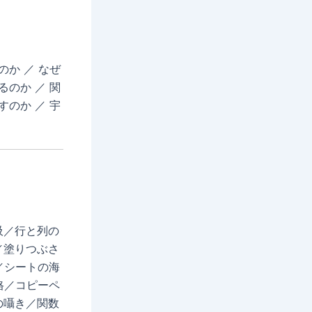
のか ／ なぜ
るのか ／ 関
すのか ／ 宇
吸／行と列の
／塗りつぶさ
／シートの海
格／コピーペ
の囁き／関数