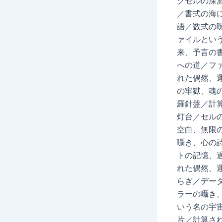
クセルの深
／書式の海
語／数式の
ァイルとい
来、予言の
への道／フ
れた偶然、
の牢獄、魂
羅針盤／計
灯台／セル
空白、無限
囁き、心の
トの記憶、
れた偶然、
らぎ／デー
ラーの囁き
いう名の宇
片／計算さ