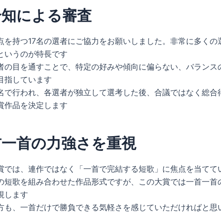
合知による審査
点を持つ17名の選者にご協力をお願いしました。非常に多くの
というのが特長です
者の目を通すことで、特定の好みや傾向に偏らない、バランス
目指しています
名で行われ、各選者が独立して選考した後、合議ではなく総合
賞作品を決定します
首一首の力強さを重視
賞では、連作ではなく「一首で完結する短歌」に焦点を当てて
の短歌を組み合わせた作品形式ですが、この大賞では一首一首
視します
方も、一首だけで勝負できる気軽さを感じていただければと思