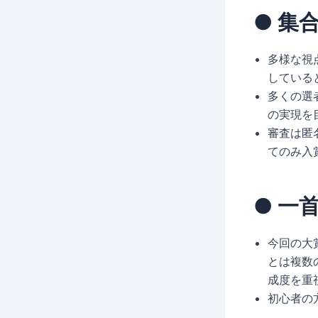
● 集
多様な視
している
多くの選
の実現を
審査は匿
てのみ入
● 一
今回の大
とは複数
成度を重
初心者の