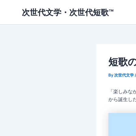
内
次世代文学・次世代短歌™
容
を
ス
キ
ッ
プ
短歌
By
次世代文学
「楽しみな
から誕生し