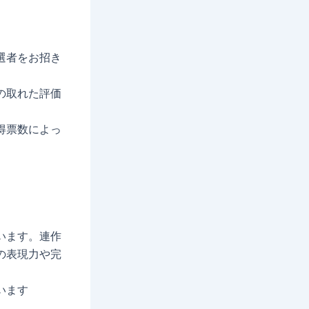
選者をお招き
の取れた評価
得票数によっ
います。連作
の表現力や完
います