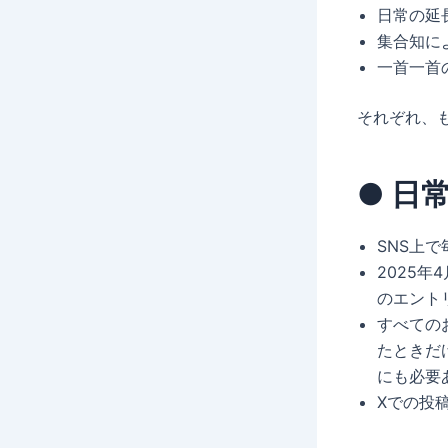
日常の延
集合知に
一首一首
それぞれ、
● 日
SNS上
2025
のエント
すべての
たときだ
にも必要
Xでの投