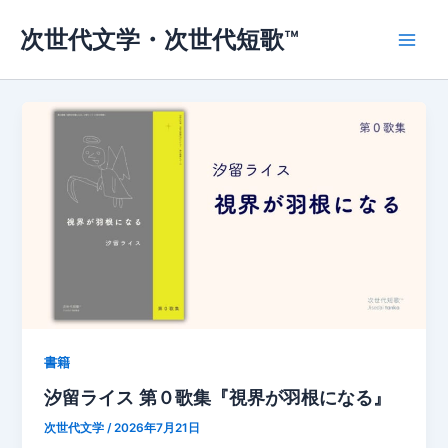
内
次世代文学・次世代短歌™
容
Main
を
ス
Men
キ
ッ
プ
書籍
汐留ライス 第０歌集『視界が羽根になる』
次世代文学
/
2026年7月21日